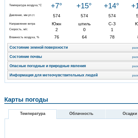
+7°
+15°
+14°
+
Температура воздуха,°C
574
574
574
Давление, мм рт.ст.
Южн
штиль
С-З
Направление ветра
2
0
1
Скорость, м/с
76
64
78
Влажность воздуха, %
Состояние земной поверхности
раз
Состояние почвы
раз
Опасные погодные и природные явления
раз
Информация для метеочувствительных людей
раз
Карты погоды
Температура
Облачность
Осадки