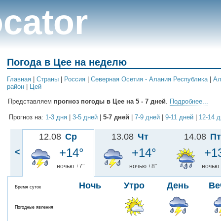
cator
Погода в Цее на неделю
Главная
|
Cтраны
|
Россия
|
Северная Осетия - Алания Республика
|
Ал
район
|
Цей
Представляем
прогноз погоды в Цее на 5 - 7 дней
.
Подробнее...
Прогноз на:
1-3 дня
|
3-5 дней
|
5-7 дней
|
7-9 дней
|
9-11 дней
|
12-14 
12.08
Ср
13.08
Чт
14.08
Пт
+14°
+14°
+1
<
ночью +7°
ночью +8°
ночью 
Ночь
Утро
День
Ве
Время суток
Погодные явления