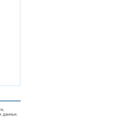
те,
х данных.