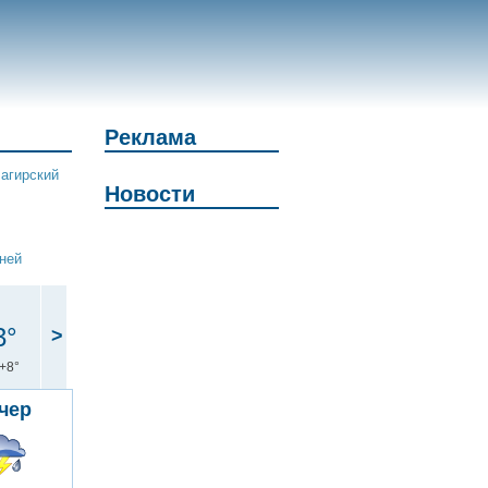
Реклама
агирский
Новости
дней
3°
>
+8°
чер