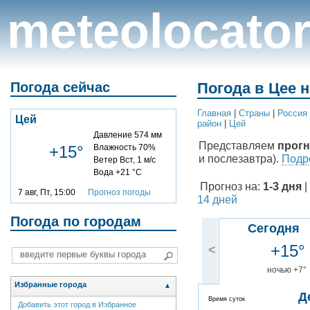
meteolocato
Погода сейчас
Погода в Цее н
Главная
|
Cтраны
|
Россия
Цей
район
|
Цей
Давление 574 мм
Представляем
прогн
+15°
Влажность 70%
и послезавтра).
Подро
Ветер Вст, 1 м/с
Вода +21 °C
Прогноз на:
1-3 дня
|
7 авг, Пт, 15:00
Прогноз погоды
14 дней
Погода по городам
Сегодня
+15°
<
ночью +7°
Избранные города
▲
Д
Время суток
Добавить этот город в Избранное