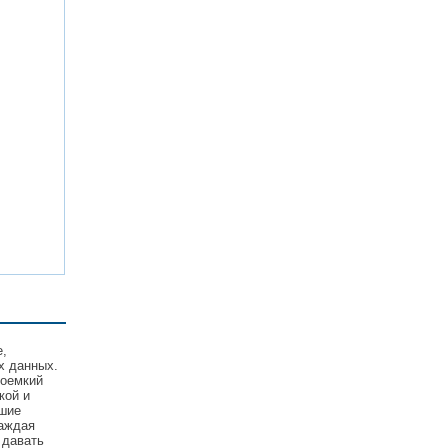
е,
х данных.
соемкий
кой и
йшие
Каждая
 давать