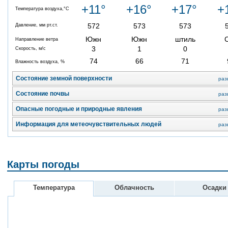
+11°
+16°
+17°
+
Температура воздуха,°C
572
573
573
Давление, мм рт.ст.
Южн
Южн
штиль
Направление ветра
3
1
0
Скорость, м/с
74
66
71
Влажность воздуха, %
Состояние земной поверхности
раз
Состояние почвы
раз
Опасные погодные и природные явления
раз
Информация для метеочувствительных людей
раз
Карты погоды
Температура
Облачность
Осадки