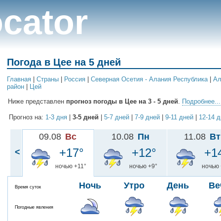
cator
Погода в Цее на 5 дней
Главная
|
Cтраны
|
Россия
|
Северная Осетия - Алания Республика
|
Ал
район
|
Цей
Ниже представлен
прогноз погоды в Цее на 3 - 5 дней
.
Подробнее...
Прогноз на:
1-3 дня
|
3-5 дней
|
5-7 дней
|
7-9 дней
|
9-11 дней
|
12-14 
09.08
Вс
10.08
Пн
11.08
Вт
+17°
+12°
+1
<
ночью +11°
ночью +9°
ночью 
Ночь
Утро
День
Ве
Время суток
Погодные явления