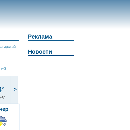
Реклама
агирский
Новости
дней
4°
>
+8°
чер