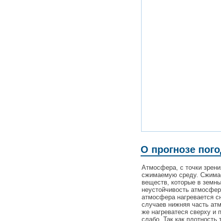
О прогнозе пог
Атмосфера, с точки зрен
сжимаемую среду. Сжимаем
веществ, которые в земн
неустойчивость атмосферы
атмосфера нагревается сн
случаев нижняя часть ат
же нагреватеся сверху и 
слабо. Так как плотность 