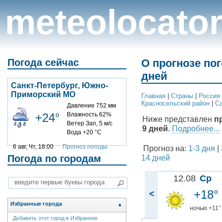
meteolocato
Погода сейчас
О прогнозе по
дней
Санкт-Петербург, Южно-
Приморский МО
Главная
|
Cтраны
|
Россия
Красносельский район
|
Са
Давление 752 мм
+24°
Влажность 62%
Ниже представлен
п
Ветер Зап, 5 м/с
9 дней
.
Подробнее...
Вода +20 °C
6 авг, Чт, 18:00
Прогноз погоды
Прогноз на:
1-3 дня
|
Погода по городам
14 дней
12.08
Ср
+18°
<
Избранные города
▲
ночью +11°
Добавить этот город в Избранное