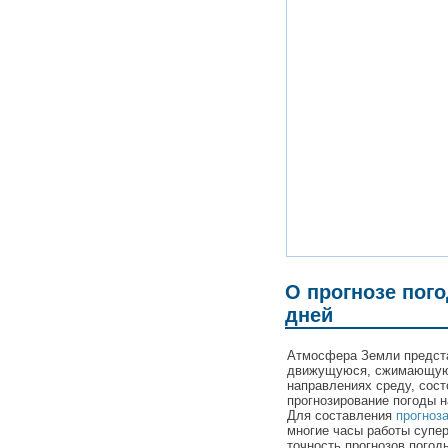
О прогнозе пог
дней
Атмосфера Земли предста
движущуюся, сжимающую
направлениях среду, сост
прогнозирование погоды н
Для составления
прогноз
многие часы работы супер
точность прогнозов погод