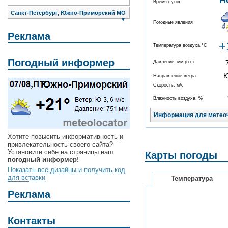
Н
Время суток
Санкт-Петербург, Южно-Приморский МО
▼
Погодные явления
Реклама
+
Температура воздуха,°C
Погодный информер
Давление, мм рт.ст.
Направление ветра
Скорость, м/с
Влажность воздуха, %
Информация для метео
Хотите повысить информативность и
привлекательность своего сайта?
Установите себе на страницы наш
Карты погоды
погодный информер!
Показать все дизайны и получить код
для вставки
Температура
Реклама
Контакты