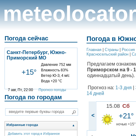
meteolocato
Погода сейчас
Погода в Южно
Главная
|
Cтраны
|
Россия
Санкт-Петербург, Южно-
Красносельский район
|
Са
Приморский МО
Предлагаем ознаком
Давление 752 мм
Приморском на 9 - 
+15°
Влажность 83%
одиннадцатый день).
Ветер Ю-З, 4 м/с
Вода +20 °C
Прогноз на:
1-3 дня
|
7 авг, Пт, 22:00
Прогноз погоды
14 дней
Погода по городам
15.08
Сб
+21°
<
ночью +15°
Избранные города
▲
Добавить этот город в Избранное