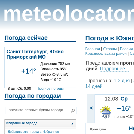
meteolocato
Погода сейчас
Погода в Южн
Главная
|
Cтраны
|
Россия
Санкт-Петербург, Южно-
Красносельский район
|
Са
Приморский МО
Представляем
прогн
Давление 752 мм
дней
.
Подробнее...
+14°
Влажность 85%
Ветер Ю-З, 5 м/с
Вода +19 °C
Прогноз на:
1-3 дня
|
14 дней
8 авг, Сб, 0:00
Прогноз погоды
Погода по городам
12.08
Ср
+16°
<
ночью +10°
Избранные города
▲
Н
Время суток
Добавить этот город в Избранное