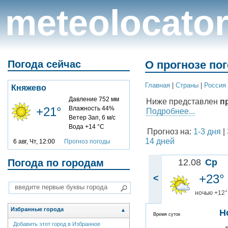
meteolocato
Погода сейчас
О прогнозе по
Главная
|
Cтраны
|
Россия
Княжево
Давление 752 мм
Ниже представлен
п
+21°
Влажность 44%
Подробнее...
Ветер Зап, 6 м/с
Вода +14 °C
Прогноз на:
1-3 дня
|
14 дней
6 авг, Чт, 12:00
Прогноз погоды
Погода по городам
12.08
Ср
+23°
<
ночью +12°
Избранные города
▲
Н
Время суток
Добавить этот город в Избранное