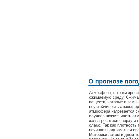
О прогнозе пог
Атмосфера, с точки зрен
сжимаемую среду. Сжимаем
веществ, которые в земн
неустойчивость атмосферы
атмосфера нагревается сн
случаев нижняя часть ат
же нагреватеся сверху и 
слабо. Так как плотность 
начинает подниматься вве
Материки летом и днем те