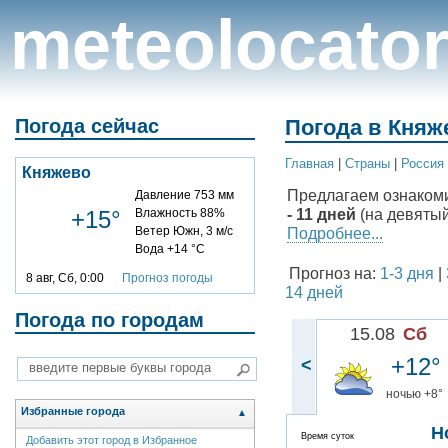
meteolocato
Погода сейчас
Погода в Княж
Главная
|
Cтраны
|
Россия
Княжево
Предлагаем ознаком
Давление 753 мм
- 11 дней
(на девятый
+15°
Влажность 88%
Ветер Южн, 3 м/с
Подробнее...
Вода +14 °C
Прогноз на:
1-3 дня
|
8 авг, Сб, 0:00
Прогноз погоды
14 дней
Погода по городам
15.08
Сб
+12°
<
ночью +8°
Избранные города
▲
Н
Время суток
Добавить этот город в Избранное