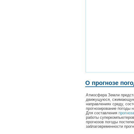
О прогнозе пого
Атмосфера Земли предста
движущуюся, сжимающую
направлениях среду, сост
прогнозирование погоды н
Для составления
прогноз
работы суперкомпьютеров 
прогнозов погоды постеп
заблаговременности прогн