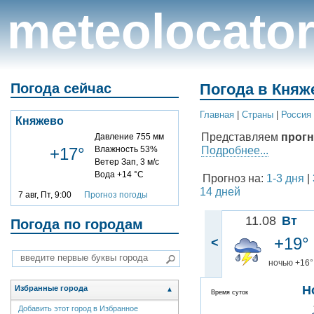
meteolocato
Погода сейчас
Погода в Княж
Главная
|
Cтраны
|
Россия
Княжево
Представляем
прогн
Давление 755 мм
Подробнее...
+17°
Влажность 53%
Ветер Зап, 3 м/с
Вода +14 °C
Прогноз на:
1-3 дня
|
14 дней
7 авг, Пт, 9:00
Прогноз погоды
11.08
Вт
Погода по городам
+19°
<
ночью +16°
Н
Избранные города
▲
Время суток
Добавить этот город в Избранное