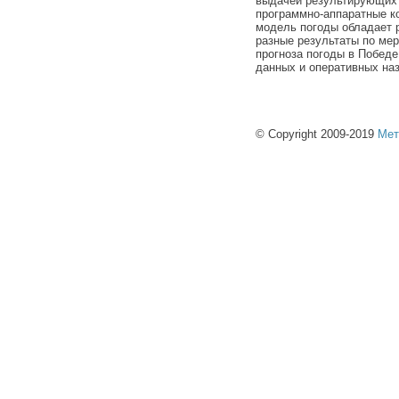
выдачей результирующих 
программно-аппаратные к
модель погоды обладает 
разные результаты по ме
прогноза погоды в Побед
данных и оперативных на
© Copyright 2009-2019
Мет