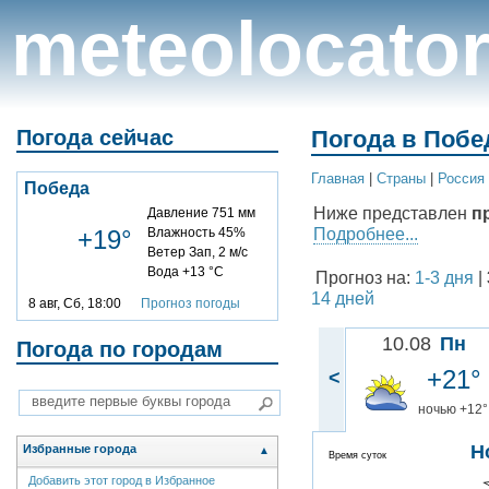
meteolocato
Погода сейчас
Погода в Побе
Главная
|
Cтраны
|
Россия
Победа
Ниже представлен
п
Давление 751 мм
Подробнее...
+19°
Влажность 45%
Ветер Зап, 2 м/с
Вода +13 °C
Прогноз на:
1-3 дня
|
14 дней
8 авг, Сб, 18:00
Прогноз погоды
10.08
Пн
Погода по городам
+21°
<
ночью +12°
Н
Избранные города
▲
Время суток
Добавить этот город в Избранное