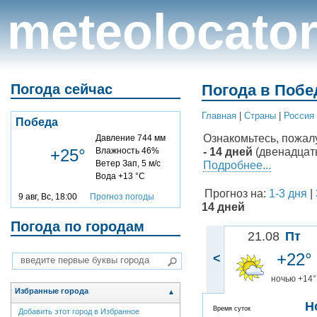
meteolocato
Погода сейчас
Погода в Побе
Главная
|
Cтраны
|
Россия
Победа
Ознакомьтесь, пожал
Давление 744 мм
- 14 дней
(двенадцаты
+25°
Влажность 46%
Ветер Зап, 5 м/с
Подробнее...
Вода +13 °C
Прогноз на:
1-3 дня
|
9 авг, Вс, 18:00
Прогноз погоды
14 дней
Погода по городам
21.08
Пт
+22°
<
ночью +14°
Избранные города
▲
Н
Время суток
Добавить этот город в Избранное