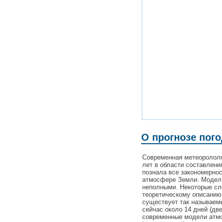
О прогнозе пого
Современная метеорололг
лет в области составлени
познала все закономерно
атмосфере Земли. Модели
неполными. Некоторые с
теоретическому описанию
существует так называемы
сейчас около 14 дней (дв
современные модели атмо