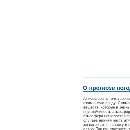
О прогнозе пог
Атмосфера, с точки зрен
сжимаемую среду. Сжимаем
веществ, которые в земн
неустойчивость атмосферы
атмосфера нагревается сн
случаев нижняя часть ат
же нагреватеся сверху и 
слабо. Так как плотность 