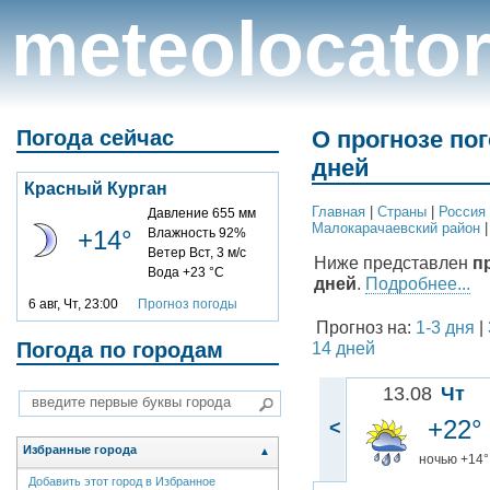
meteolocato
Погода сейчас
О прогнозе пог
дней
Красный Курган
Главная
|
Cтраны
|
Россия
Давление 655 мм
Малокарачаевский район
+14°
Влажность 92%
Ветер Вст, 3 м/с
Ниже представлен
п
Вода +23 °C
дней
.
Подробнее...
6 авг, Чт, 23:00
Прогноз погоды
Прогноз на:
1-3 дня
|
Погода по городам
14 дней
13.08
Чт
+22°
<
Избранные города
▲
ночью +14°
Добавить этот город в Избранное