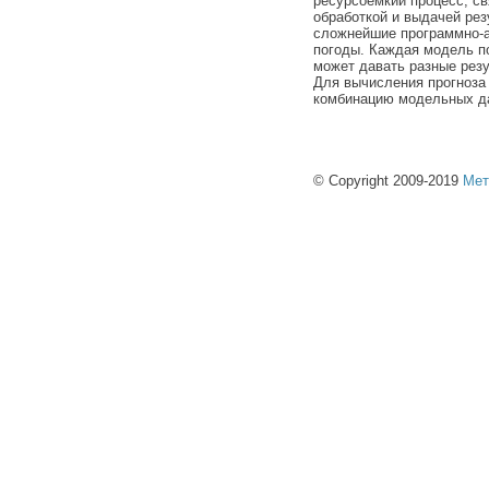
ресурсоемкий процесс, св
обработкой и выдачей ре
сложнейшие программно-
погоды. Каждая модель п
может давать разные резу
Для вычисления прогноза 
комбинацию модельных да
© Copyright 2009-2019
Мет