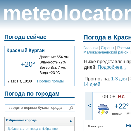
meteolocato
Погода сейчас
Погода в Красн
Главная
|
Cтраны
|
Россия
Красный Курган
Малокарачаевский район
Давление 654 мм
Ниже представлен
п
+20°
Влажность 72%
дней
.
Подробнее...
Ветер Вст, 7 м/с
Вода +23 °C
Прогноз на:
1-3 дня
|
7 авг, Пт, 10:00
Прогноз погоды
14 дней
Погода по городам
09.08
Вс
+22°
<
ночью +15°
Избранные города
▲
Н
Время суток
Добавить этот город в Избранное