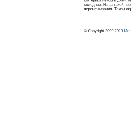
Материки летом и днем те
холоднее. Из-за такой не
перемешивания. Таким об
© Copyright 2009-2019
Мет