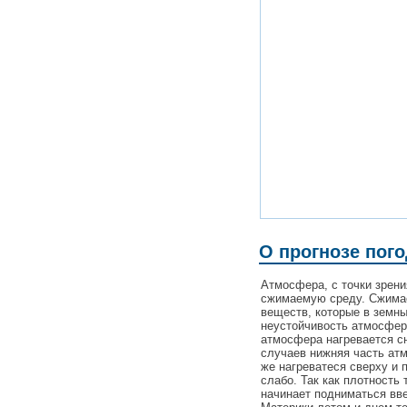
О прогнозе пог
Атмосфера, с точки зрен
сжимаемую среду. Сжимаем
веществ, которые в земн
неустойчивость атмосферы
атмосфера нагревается сн
случаев нижняя часть ат
же нагреватеся сверху и 
слабо. Так как плотность 
начинает подниматься вве