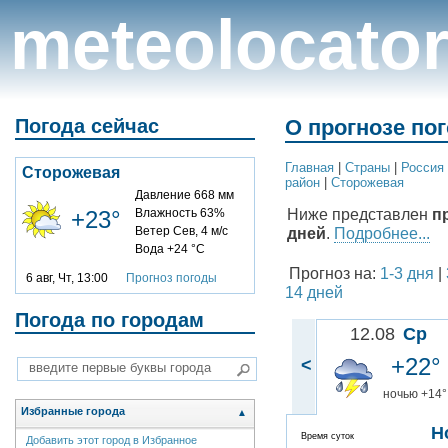
meteolocato
Погода сейчас
О прогнозе по
Главная
|
Cтраны
|
Россия
Сторожевая
район
|
Сторожевая
Давление 668 мм
Ниже представлен
п
+23°
Влажность 63%
Ветер Сев, 4 м/с
дней
.
Подробнее...
Вода +24 °C
Прогноз на:
1-3 дня
|
6 авг, Чт, 13:00
Прогноз погоды
14 дней
Погода по городам
12.08
Ср
+22°
<
ночью +14°
Избранные города
▲
Н
Время суток
Добавить этот город в Избранное