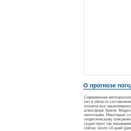
О прогнозе пог
Современная метеорололг
лет в области составлени
познала все закономерно
атмосфере Земли. Модели
неполными. Некоторые с
теоретическому описанию
существует так называемы
сейчас около 14 дней (дв