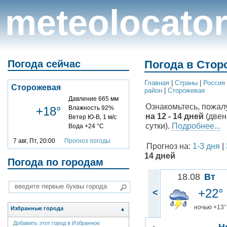
meteolocato
Погода сейчас
Погода в Стор
Главная
|
Cтраны
|
Россия
Сторожевая
район
|
Сторожевая
Давление 665 мм
Ознакомьтесь, пожал
+18°
Влажность 92%
на 12 - 14 дней
(двен
Ветер Ю-В, 1 м/с
сутки).
Подробнее...
Вода +24 °C
7 авг, Пт, 20:00
Прогноз погоды
Прогноз на:
1-3 дня
|
14 дней
Погода по городам
18.08
Вт
+22°
<
ночью +13°
Избранные города
▲
Добавить этот город в Избранное