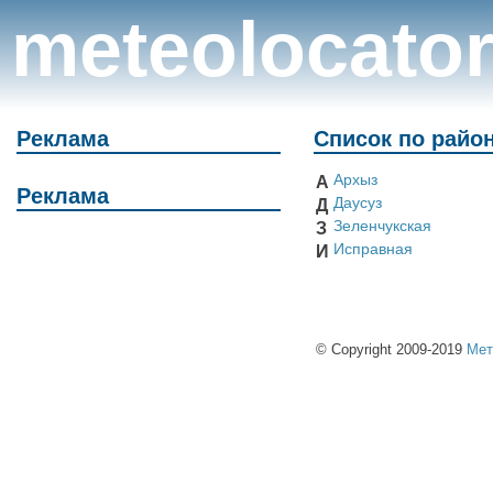
meteolocato
Реклама
Список по райо
Архыз
А
Реклама
Даусуз
Д
Зеленчукская
З
Исправная
И
© Copyright 2009-2019
Мет