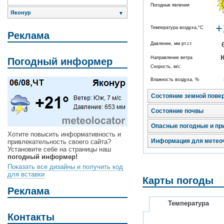
Погодные явления
Яконур
▼
+
Температура воздуха,°C
Реклама
Давление, мм рт.ст.
Направление ветра
Погодный информер
Скорость, м/с
Влажность воздуха, %
Состояние земной пове
Состояние почвы
Опасные погодные и пр
Хотите повысить информативность и
Информация для метео
привлекательность своего сайта?
Установите себе на страницы наш
погодный информер!
Показать все дизайны и получить код
для вставки
Карты погоды
Реклама
Температура
Контакты