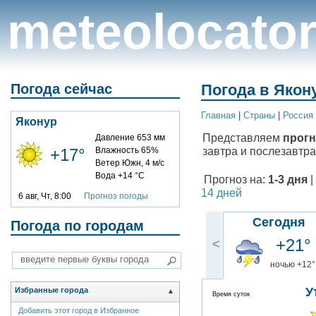
meteolocato
Погода сейчас
Погода в Якону
Главная
|
Cтраны
|
Россия
Яконур
Представляем
прогн
Давление 653 мм
завтра и послезавтра
+17°
Влажность 65%
Ветер Южн, 4 м/с
Вода +14 °C
Прогноз на:
1-3 дня
|
14 дней
6 авг, Чт, 8:00
Прогноз погоды
Сегодня
Погода по городам
+21°
<
ночью +12°
У
Избранные города
▲
Время суток
Добавить этот город в Избранное