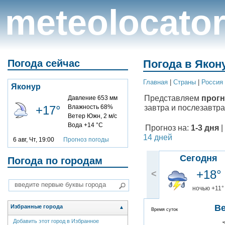
meteolocato
Погода сейчас
Погода в Якону
Главная
|
Cтраны
|
Россия
Яконур
Представляем
прогн
Давление 653 мм
завтра и послезавтра
+17°
Влажность 68%
Ветер Южн, 2 м/с
Вода +14 °C
Прогноз на:
1-3 дня
|
14 дней
6 авг, Чт, 19:00
Прогноз погоды
Сегодня
Погода по городам
+18°
<
ночью +11°
В
Избранные города
▲
Время суток
Добавить этот город в Избранное