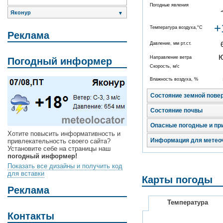
Погодные явления
Яконур
▼
+
Температура воздуха,°C
Реклама
Давление, мм рт.ст.
Направление ветра
Погодный информер
Скорость, м/с
Влажность воздуха, %
Состояние земной пове
Состояние почвы
Опасные погодные и пр
Хотите повысить информативность и
Информация для метео
привлекательность своего сайта?
Установите себе на страницы наш
погодный информер!
Показать все дизайны и получить код
для вставки
Карты погоды
Реклама
Температура
Контакты