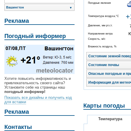
Погодные явления
Вашингтон
▼
+
Температура воздуха,°C
Реклама
Давление, мм рт.ст.
Направление ветра
Погодный информер
Скорость, м/с
Влажность воздуха, %
Состояние земной пове
Состояние почвы
Опасные погодные и пр
Хотите повысить информативность и
Информация для метео
привлекательность своего сайта?
Установите себе на страницы наш
погодный информер!
Показать все дизайны и получить код
для вставки
Карты погоды
Реклама
Температура
Контакты