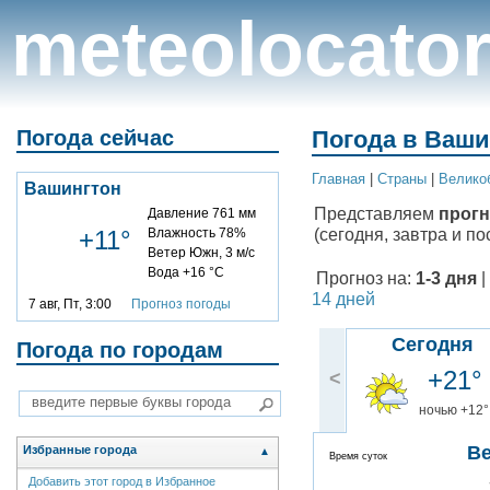
meteolocato
Погода сейчас
Погода в Ваши
Главная
|
Cтраны
|
Велико
Вашингтон
Представляем
прогн
Давление 761 мм
(сегодня, завтра и по
+11°
Влажность 78%
Ветер Южн, 3 м/с
Вода +16 °C
Прогноз на:
1-3 дня
|
14 дней
7 авг, Пт, 3:00
Прогноз погоды
Сегодня
Погода по городам
+21°
<
ночью +12°
В
Избранные города
▲
Время суток
Добавить этот город в Избранное