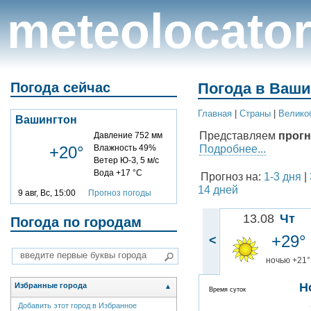
meteolocato
Погода сейчас
Погода в Ваши
Главная
|
Cтраны
|
Велико
Вашингтон
Представляем
прогн
Давление 752 мм
Подробнее...
+20°
Влажность 49%
Ветер Ю-З, 5 м/с
Вода +17 °C
Прогноз на:
1-3 дня
|
14 дней
9 авг, Вс, 15:00
Прогноз погоды
13.08
Чт
Погода по городам
+29°
<
ночью +21°
Н
Избранные города
▲
Время суток
Добавить этот город в Избранное