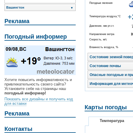
Погодные явления
Вашингтон
▼
+
Температура воздуха,°C
Реклама
Давление, мм рт.ст.
Направление ветра
Погодный информер
Скорость, м/с
Влажность воздуха, %
Состояние земной пове
Состояние почвы
Опасные погодные и пр
Хотите повысить информативность и
Информация для метео
привлекательность своего сайта?
Установите себе на страницы наш
погодный информер!
Показать все дизайны и получить код
для вставки
Карты погоды
Реклама
Температура
Контакты