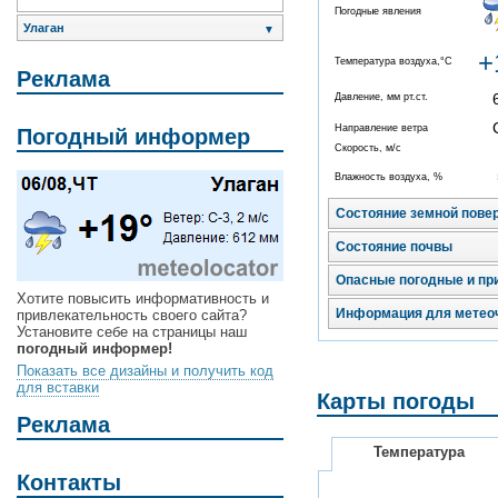
Погодные явления
Улаган
▼
+
Температура воздуха,°C
Реклама
Давление, мм рт.ст.
Направление ветра
Погодный информер
Скорость, м/с
Влажность воздуха, %
Состояние земной пове
Состояние почвы
Опасные погодные и пр
Хотите повысить информативность и
Информация для метео
привлекательность своего сайта?
Установите себе на страницы наш
погодный информер!
Показать все дизайны и получить код
для вставки
Карты погоды
Реклама
Температура
Контакты