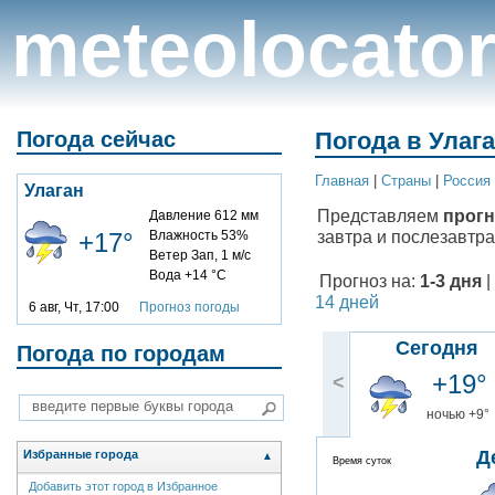
meteolocato
Погода сейчас
Погода в Улага
Главная
|
Cтраны
|
Россия
Улаган
Представляем
прогн
Давление 612 мм
завтра и послезавтра
+17°
Влажность 53%
Ветер Зап, 1 м/с
Вода +14 °C
Прогноз на:
1-3 дня
|
14 дней
6 авг, Чт, 17:00
Прогноз погоды
Сегодня
Погода по городам
+19°
<
ночью +9°
Д
Избранные города
▲
Время суток
Добавить этот город в Избранное