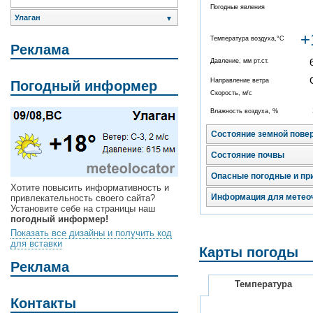
Погодные явления
Улаган
▼
+
Температура воздуха,°C
Реклама
Давление, мм рт.ст.
Направление ветра
Погодный информер
Скорость, м/с
Влажность воздуха, %
Состояние земной пове
Состояние почвы
Опасные погодные и пр
Хотите повысить информативность и
Информация для метео
привлекательность своего сайта?
Установите себе на страницы наш
погодный информер!
Показать все дизайны и получить код
для вставки
Карты погоды
Реклама
Температура
Контакты