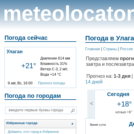
meteolocato
Погода сейчас
Погода в Улага
Главная
|
Cтраны
|
Россия
Улаган
Представляем
прогн
Давление 614 мм
завтра и послезавтра
+21°
Влажность 31%
Ветер С-З, 2 м/с
Вода +14 °C
Прогноз на:
1-3 дня
|
14 дней
9 авг, Вс, 16:00
Прогноз погоды
Сегодня
Погода по городам
+18°
<
ночью +6°
Д
Избранные города
▲
Время суток
Добавить этот город в Избранное