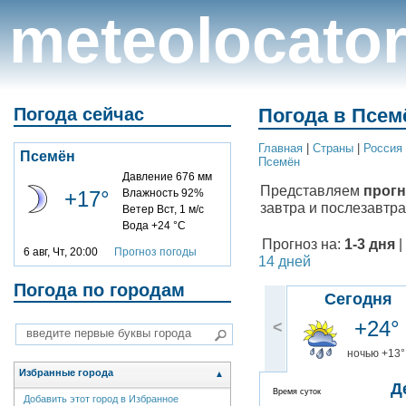
meteolocato
Погода сейчас
Погода в Псемё
Главная
|
Cтраны
|
Россия
Псемён
Псемён
Давление 676 мм
Представляем
прогн
+17°
Влажность 92%
завтра и послезавтра
Ветер Вст, 1 м/с
Вода +24 °C
Прогноз на:
1-3 дня
|
6 авг, Чт, 20:00
Прогноз погоды
14 дней
Погода по городам
Сегодня
+24°
<
ночью +13°
Избранные города
▲
Д
Время суток
Добавить этот город в Избранное