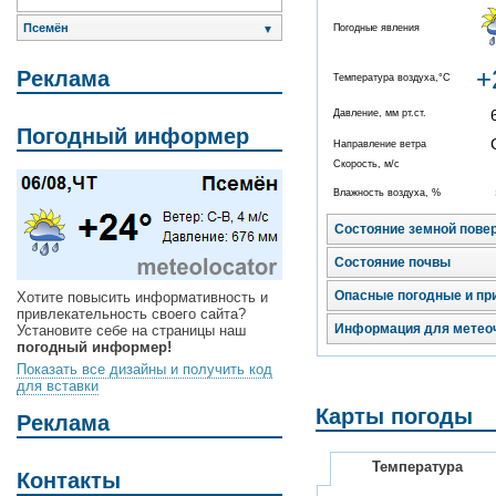
Псемён
Погодные явления
▼
+
Реклама
Температура воздуха,°C
Давление, мм рт.ст.
Погодный информер
Направление ветра
Скорость, м/с
Влажность воздуха, %
Состояние земной пове
Состояние почвы
Опасные погодные и пр
Хотите повысить информативность и
привлекательность своего сайта?
Информация для метео
Установите себе на страницы наш
погодный информер!
Показать все дизайны и получить код
для вставки
Карты погоды
Реклама
Температура
Контакты