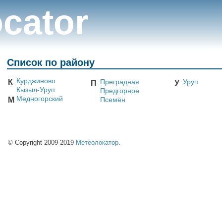
cator
Список по району
Курджиново
К
Преградная
Уруп
П
У
Кызыл-Уруп
Предгорное
Медногорский
М
Псемён
© Copyright 2009-2019
Метеолокатор
.