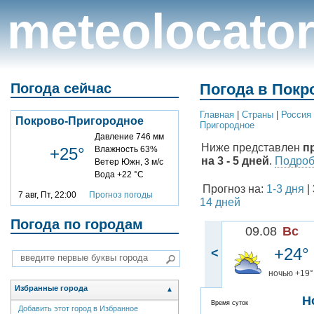
meteolocato
Погода сейчас
Погода в Покр
Главная
|
Cтраны
|
Россия
Покрово-Пригородное
Пригородное
Давление 746 мм
Ниже представлен
п
+25°
Влажность 63%
на 3 - 5 дней
.
Подробн
Ветер Южн, 3 м/с
Вода +22 °C
Прогноз на:
1-3 дня
|
7 авг, Пт, 22:00
Прогноз погоды
14 дней
Погода по городам
09.08
Вс
+24°
<
ночью +19°
Избранные города
▲
Н
Время суток
Добавить этот город в Избранное