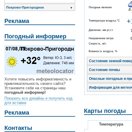
Покрово-Пригородное
Погодные явления
▼
+
Реклама
Температура воздуха,°C
Давление, мм рт.ст.
Погодный информер
Направление ветра
Скорость, м/с
Влажность воздуха, %
Состояние земной пове
Состояние почвы
Опасные погодные и пр
Хотите повысить информативность и
привлекательность своего сайта?
Информация для метео
Установите себе на страницы наш
погодный информер!
Показать все дизайны и получить код
для вставки
Карты погоды
Реклама
Температура
Контакты