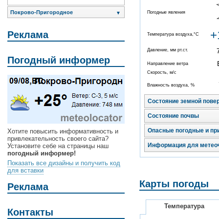
Покрово-Пригородное
Погодные явления
▼
+
Реклама
Температура воздуха,°C
Давление, мм рт.ст.
Погодный информер
Направление ветра
Скорость, м/с
Влажность воздуха, %
Состояние земной пове
Состояние почвы
Опасные погодные и пр
Хотите повысить информативность и
привлекательность своего сайта?
Информация для метео
Установите себе на страницы наш
погодный информер!
Показать все дизайны и получить код
для вставки
Карты погоды
Реклама
Температура
Контакты