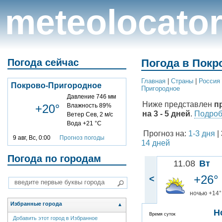
meteolocato
Погода сейчас
Погода в Покр
Главная
|
Cтраны
|
Россия
Покрово-Пригородное
Пригородное
Давление 746 мм
Ниже представлен
п
+20°
Влажность 89%
на 3 - 5 дней
.
Подробн
Ветер Сев, 2 м/с
Вода +21 °C
Прогноз на:
1-3 дня
|
9 авг, Вс, 0:00
Прогноз погоды
14 дней
Погода по городам
11.08
Вт
+26°
<
ночью +14°
Избранные города
▲
Н
Время суток
Добавить этот город в Избранное