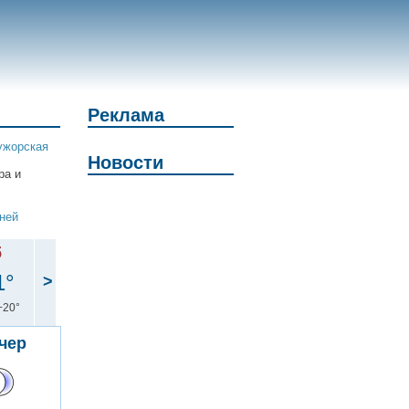
Реклама
ужорская
Новости
ра и
дней
б
1°
>
+20°
чер