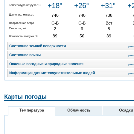
+18°
+26°
+31°
+
Температура воздуха,°C
740
740
738
Давление, мм рт.ст.
С-В
С-В
Вст
Направление ветра
2
6
8
Скорость, м/с
89
56
39
Влажность воздуха, %
Состояние земной поверхности
раз
Состояние почвы
раз
Опасные погодные и природные явления
раз
Информация для метеочувствительных людей
раз
Карты погоды
Температура
Облачность
Осадки