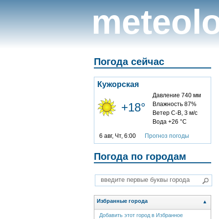
meteolo
Погода сейчас
Кужорская
Давление 740 мм
+18°
Влажность 87%
Ветер С-В, 3 м/с
Вода +26 °C
6 авг, Чт, 6:00
Прогноз погоды
Погода по городам
Избранные города
▲
Добавить этот город в Избранное