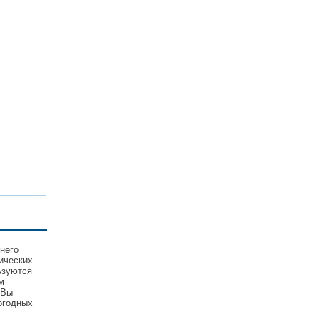
него
ических
ьзуются
м
 Вы
огодных