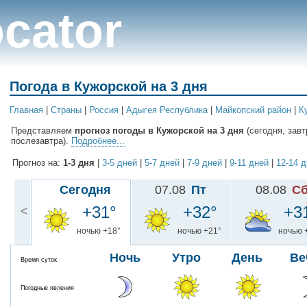
cator
Погода в Кужорской на 3 дня
Главная
|
Cтраны
|
Россия
|
Адыгея Республика
|
Майкопский район
|
К
Представляем
прогноз погоды в Кужорской на 3 дня
(сегодня, завт
послезавтра).
Подробнее...
Прогноз на:
1-3 дня
|
3-5 дней
|
5-7 дней
|
7-9 дней
|
9-11 дней
|
12-14 
Сегодня
07.08
Пт
08.08
С
+31°
+32°
+3
<
ночью +18°
ночью +21°
ночью 
Ночь
Утро
День
Ве
Время суток
Погодные явления