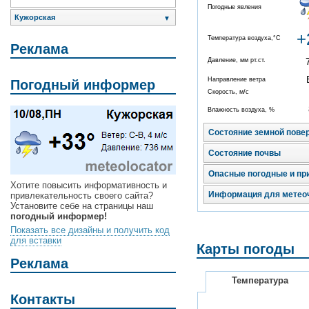
Погодные явления
Кужорская
▼
+
Температура воздуха,°C
Реклама
Давление, мм рт.ст.
Направление ветра
Погодный информер
Скорость, м/с
Влажность воздуха, %
Состояние земной пове
Состояние почвы
Опасные погодные и пр
Хотите повысить информативность и
Информация для метео
привлекательность своего сайта?
Установите себе на страницы наш
погодный информер!
Показать все дизайны и получить код
для вставки
Карты погоды
Реклама
Температура
Контакты