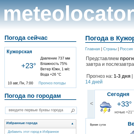
meteolocato
Погода сейчас
Погода в Кужор
Главная
|
Cтраны
|
Россия
Кужорская
Представляем
прогн
Давление 737 мм
завтра и послезавтра
+23°
Влажность 75%
Ветер Южн, 1 м/с
Вода +26 °C
Прогноз на:
1-3 дня
|
14 дней
10 авг, Пн, 7:00
Прогноз погоды
Сегодня
Погода по городам
+33°
<
ночью +21°
В
Избранные города
▲
Время суток
Добавить этот город в Избранное