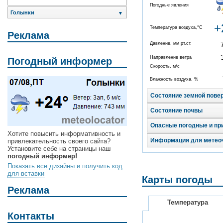
Погодные явления
Голынки
▼
+
Температура воздуха,°C
Реклама
Давление, мм рт.ст.
Направление ветра
Погодный информер
Скорость, м/с
Влажность воздуха, %
Состояние земной пове
Состояние почвы
Опасные погодные и пр
Хотите повысить информативность и
Информация для метео
привлекательность своего сайта?
Установите себе на страницы наш
погодный информер!
Показать все дизайны и получить код
для вставки
Карты погоды
Реклама
Температура
Контакты