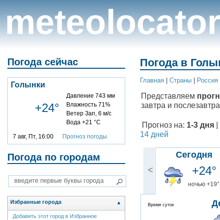
meteolocato
Погода сейчас
Погода в Голын
Главная
|
Cтраны
|
Россия
Голынки
Представляем
прогн
Давление 743 мм
завтра и послезавтра
+24°
Влажность 71%
Ветер Зап, 6 м/с
Вода +21 °C
Прогноз на:
1-3 дня
|
14 дней
7 авг, Пт, 16:00
Прогноз погоды
Сегодня
Погода по городам
+24°
<
ночью +19°
Д
Избранные города
▲
Время суток
Добавить этот город в Избранное