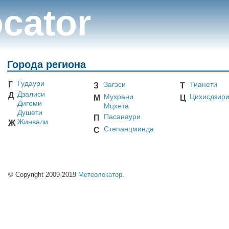
cator
Города региона
Гудаури
Г
Загэси
Тианети
З
Т
Дзалиси
Д
Мухрани
Цихисдзир
М
Ц
Дигоми
Мцхета
Душети
Пасанаури
П
Жинвали
Ж
Степанцминда
С
© Copyright 2009-2019
Метеолокатор
.