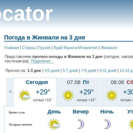
cator
Погода в Жинвали на 3 дня
Главная
|
Cтраны
|
Грузия
|
Край Мцхета-Мтианетия
|
Жинвали
Представляем
прогноз погоды в Жинвали на 3 дня
(сегодня, завтра
послезавтра).
Подробнее...
Прогноз на:
1-3 дня
|
3-5 дней
|
5-7 дней
|
7-9 дней
|
9-11 дней
|
12-14 
Сегодня
07.08
Пт
08.08
С
+29°
+29°
+3
<
ночью +16°
ночью +16°
ночью 
День
Вечер
Ночь
У
Время суток
Погодные явления