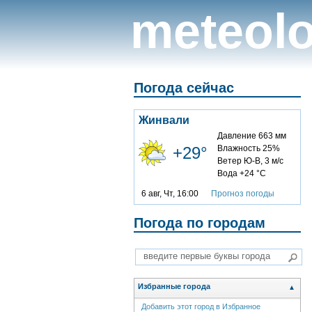
meteolo
Погода сейчас
Жинвали
Давление 663 мм
+29°
Влажность 25%
Ветер Ю-В, 3 м/с
Вода +24 °C
6 авг, Чт, 16:00
Прогноз погоды
Погода по городам
Избранные города
▲
Добавить этот город в Избранное