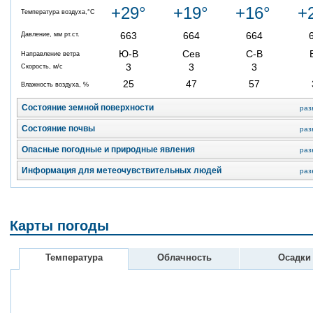
+29°
+19°
+16°
+
Температура воздуха,°C
663
664
664
Давление, мм рт.ст.
Ю-В
Сев
С-В
Направление ветра
3
3
3
Скорость, м/с
25
47
57
Влажность воздуха, %
Состояние земной поверхности
раз
Состояние почвы
раз
Опасные погодные и природные явления
раз
Информация для метеочувствительных людей
раз
Карты погоды
Температура
Облачность
Осадки