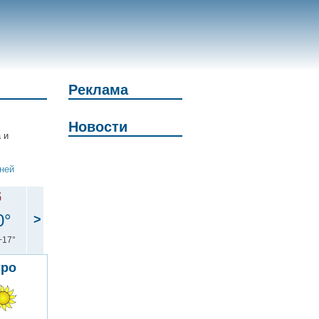
Реклама
Новости
 и
дней
б
0°
>
+17°
тро