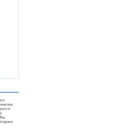
его
ических
зуются
м
 Вы
огодных