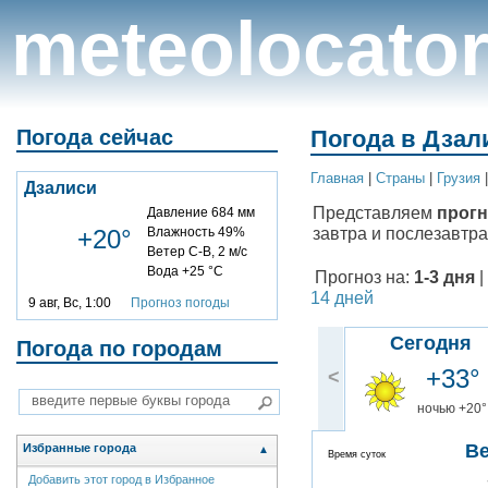
meteolocato
Погода сейчас
Погода в Дзал
Главная
|
Cтраны
|
Грузия
Дзалиси
Представляем
прогн
Давление 684 мм
завтра и послезавтра
+20°
Влажность 49%
Ветер С-В, 2 м/с
Вода +25 °C
Прогноз на:
1-3 дня
|
14 дней
9 авг, Вс, 1:00
Прогноз погоды
Сегодня
Погода по городам
+33°
<
ночью +20°
В
Избранные города
▲
Время суток
Добавить этот город в Избранное