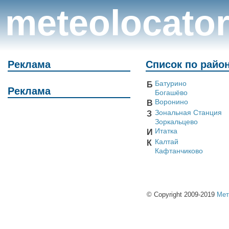
meteolocato
Реклама
Список по райо
Батурино
Б
Реклама
Богашёво
Воронино
В
Зональная Станция
З
Зоркальцево
Итатка
И
Калтай
К
Кафтанчиково
© Copyright 2009-2019
Мет