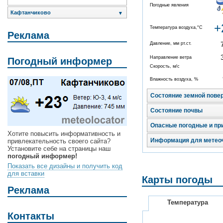
Погодные явления
Кафтанчиково
▼
+
Температура воздуха,°C
Реклама
Давление, мм рт.ст.
Направление ветра
Погодный информер
Скорость, м/с
Влажность воздуха, %
Состояние земной пове
Состояние почвы
Опасные погодные и пр
Хотите повысить информативность и
Информация для метео
привлекательность своего сайта?
Установите себе на страницы наш
погодный информер!
Показать все дизайны и получить код
для вставки
Карты погоды
Реклама
Температура
Контакты