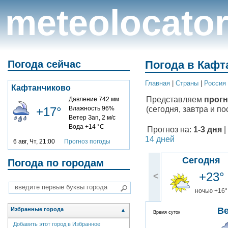
meteolocato
Погода сейчас
Погода в Кафт
Главная
|
Cтраны
|
Россия
Кафтанчиково
Представляем
прогн
Давление 742 мм
(сегодня, завтра и по
+17°
Влажность 96%
Ветер Зап, 2 м/с
Вода +14 °C
Прогноз на:
1-3 дня
|
14 дней
6 авг, Чт, 21:00
Прогноз погоды
Сегодня
Погода по городам
+23°
<
ночью +16°
В
Избранные города
▲
Время суток
Добавить этот город в Избранное