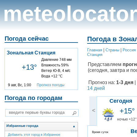
meteolocato
Погода сейчас
Погода в Зона
Главная
|
Cтраны
|
Россия
Зональная Станция
Станция
Давление 748 мм
Представляем
прогн
+13°
Влажность 59%
(сегодня, завтра и по
Ветер Ю-В, 4 м/с
Вода +12 °C
Прогноз на:
1-3 дня
|
9 авг, Вс, 1:00
Прогноз погоды
14 дней
Погода по городам
Сегодня
+15°
<
ночью +12°
Избранные города
▲
В
Время суток
Добавить этот город в Избранное