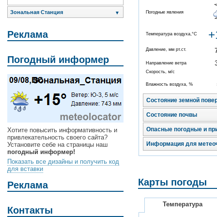
Зональная Станция
Погодные явления
▼
+
Реклама
Температура воздуха,°C
Давление, мм рт.ст.
Погодный информер
Направление ветра
Скорость, м/с
Влажность воздуха, %
Состояние земной пове
Состояние почвы
Опасные погодные и пр
Хотите повысить информативность и
привлекательность своего сайта?
Информация для метео
Установите себе на страницы наш
погодный информер!
Показать все дизайны и получить код
для вставки
Карты погоды
Реклама
Температура
Контакты