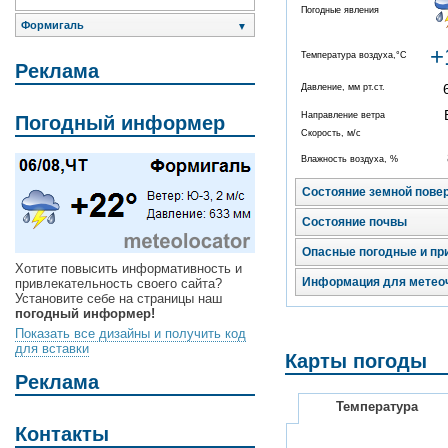
Погодные явления
Формигаль
▼
+
Температура воздуха,°C
Реклама
Давление, мм рт.ст.
Направление ветра
Погодный информер
Скорость, м/с
Влажность воздуха, %
Состояние земной пове
Состояние почвы
Опасные погодные и пр
Хотите повысить информативность и
Информация для метео
привлекательность своего сайта?
Установите себе на страницы наш
погодный информер!
Показать все дизайны и получить код
для вставки
Карты погоды
Реклама
Температура
Контакты