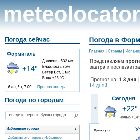
meteolocato
Погода сейчас
Погода в Форм
Главная
|
Cтраны
|
Испани
Формигаль
Представляем
прогн
Давление 632 мм
завтра и послезавтра
+14°
Влажность 85%
Ветер Вст, 1 м/с
Вода +23 °C
Прогноз на:
1-3 дня
|
14 дней
6 авг, Чт, 7:00
Прогноз погоды
Сегодня
Погода по городам
+22°
<
ночью +14°
У
Избранные города
▲
Время суток
Добавить этот город в Избранное