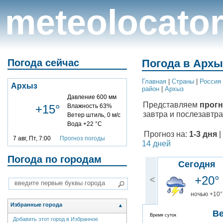
meteolocato
Погода сейчас
Погода в Архы
Главная
|
Cтраны
|
Россия
Архыз
район
|
Архыз
Давление 600 мм
Представляем
прогн
+15°
Влажность 63%
завтра и послезавтра
Ветер штиль, 0 м/с
Вода +22 °C
Прогноз на:
1-3 дня
|
7 авг, Пт, 7:00
Прогноз погоды
14 дней
Погода по городам
Сегодня
+20°
<
ночью +10°
Избранные города
▲
В
Время суток
Добавить этот город в Избранное