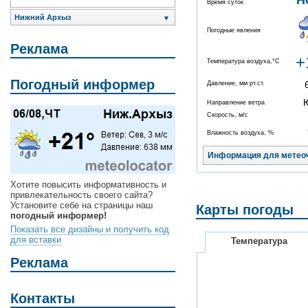
Н
Время суток
Нижний Архыз
▼
Погодные явления
Реклама
+
Температура воздуха,°C
Погодный информер
Давление, мм рт.ст.
Направление ветра
Скорость, м/с
Влажность воздуха, %
Информация для метео
Хотите повысить информативность и
привлекательность своего сайта?
Установите себе на страницы наш
Карты погоды
погодный информер!
Показать все дизайны и получить код
для вставки
Температура
Реклама
Контакты