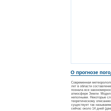
О прогнозе пог
Современная метеорололг
лет в области составлени
познала все закономерно
атмосфере Земли. Модели
неполными. Некоторые с
теоретическому описанию
существует так называемы
сейчас около 14 дней (дв