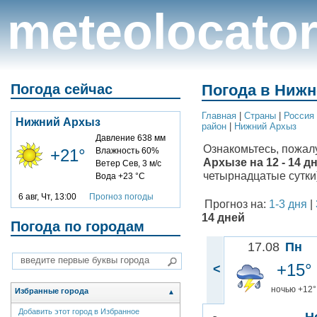
meteolocato
Погода сейчас
Погода в Нижн
Главная
|
Cтраны
|
Россия
Нижний Архыз
район
|
Нижний Архыз
Давление 638 мм
Ознакомьтесь, пожал
+21°
Влажность 60%
Архызе на 12 - 14 д
Ветер Сев, 3 м/с
четырнадцатые сутки)
Вода +23 °C
6 авг, Чт, 13:00
Прогноз погоды
Прогноз на:
1-3 дня
|
14 дней
Погода по городам
17.08
Пн
+15°
<
ночью +12°
Избранные города
▲
Добавить этот город в Избранное