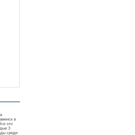
та
аменск в
Все это
дые 3
оды среди