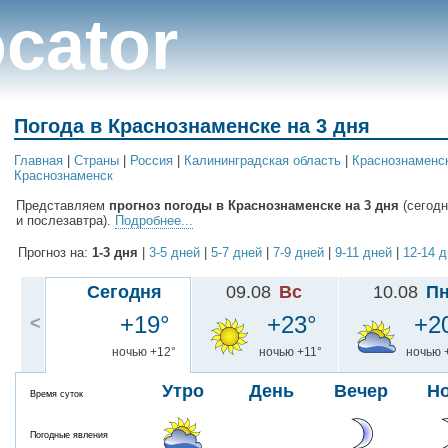
cator
Погода в Краснознаменске на 3 дня
Главная
|
Cтраны
|
Россия
|
Калининградская область
|
Краснознаменс
Краснознаменск
Представляем
прогноз погоды в Краснознаменске на 3 дня
(сегодн
и послезавтра).
Подробнее...
Прогноз на:
1-3 дня
|
3-5 дней
|
5-7 дней
|
7-9 дней
|
9-11 дней
|
12-14 
Сегодня
09.08
Вс
10.08
П
+19°
+23°
+2
<
ночью +12°
ночью +11°
ночью 
Утро
День
Вечер
Н
Время суток
Погодные явления