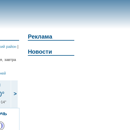
Реклама
кий район
|
Новости
я, завтра
дней
н
0°
>
+14°
очь