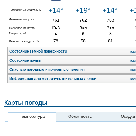
+14°
+19°
+14°
+
Температура воздуха,°C
761
762
763
Давление, мм рт.ст.
Ю-З
Зап
Зап
Направление ветра
4
6
3
Скорость, м/с
78
58
81
Влажность воздуха, %
Состояние земной поверхности
раз
Состояние почвы
раз
Опасные погодные и природные явления
раз
Информация для метеочувствительных людей
раз
Карты погоды
Температура
Облачность
Осадки