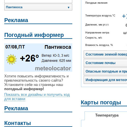
Погодные явления
Пантикоса
▼
+
Температура воздуха,°C
Реклама
Давление, мм рт.ст.
ш
Направление ветра
Погодный информер
Скорость, м/с
Влажность воздуха, %
Состояние земной пове
Состояние почвы
Опасные погодные и пр
Хотите повысить информативность и
Информация для метео
привлекательность своего сайта?
Установите себе на страницы наш
погодный информер!
Показать все дизайны и получить код
для вставки
Карты погоды
Реклама
Температура
Контакты