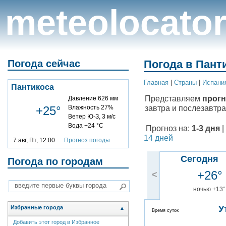
meteolocato
Погода сейчас
Погода в Панти
Главная
|
Cтраны
|
Испани
Пантикоса
Представляем
прогн
Давление 626 мм
завтра и послезавтра
+25°
Влажность 27%
Ветер Ю-З, 3 м/с
Вода +24 °C
Прогноз на:
1-3 дня
|
14 дней
7 авг, Пт, 12:00
Прогноз погоды
Сегодня
Погода по городам
+26°
<
ночью +13°
У
Избранные города
▲
Время суток
Добавить этот город в Избранное