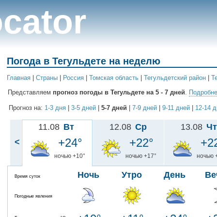
cator
Погода в Тегульдете на неделю
Главная
|
Cтраны
|
Россия
|
Томская область
|
Тегульдетский район
|
Т
Представляем
прогноз погоды в Тегульдете на 5 - 7 дней
.
Подробне
Прогноз на:
1-3 дня
|
3-5 дней
|
5-7 дней
|
7-9 дней
|
9-11 дней
|
12-14 
11.08
Вт
12.08
Ср
13.08
Чт
+24°
+22°
+2
<
ночью +10°
ночью +17°
ночью 
Ночь
Утро
День
Ве
Время суток
Погодные явления