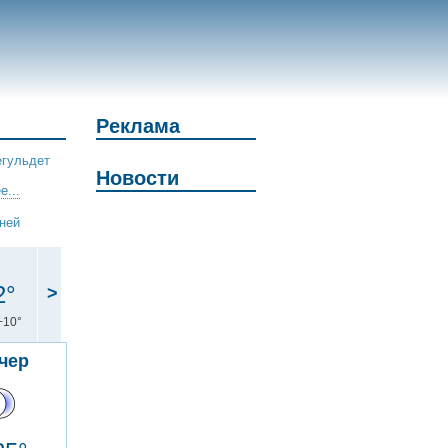
Реклама
егульдет
Новости
е...
дней
2°
>
+10°
чер