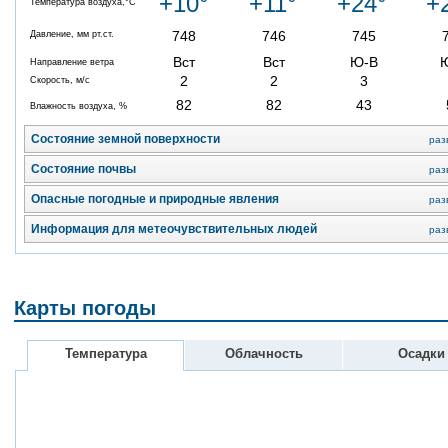
+10°
+11°
+24°
+
Температура воздуха,°C
748
746
745
Давление, мм рт.ст.
Вст
Вст
Ю-В
Направление ветра
2
2
3
Скорость, м/с
82
82
43
Влажность воздуха, %
Состояние земной поверхности
раз
Состояние почвы
раз
Опасные погодные и природные явления
раз
Информация для метеочувствительных людей
раз
Карты погоды
Температура
Облачность
Осадки