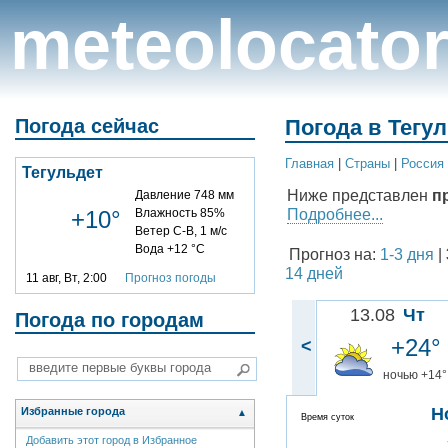
meteolocato
Погода сейчас
Погода в Тегул
Главная
|
Cтраны
|
Россия
Тегульдет
Ниже представлен
п
Давление 748 мм
Подробнее...
+10°
Влажность 85%
Ветер С-В, 1 м/с
Вода +12 °C
Прогноз на:
1-3 дня
|
14 дней
11 авг, Вт, 2:00
Прогноз погоды
13.08
Чт
Погода по городам
+24°
<
ночью +14°
Н
Избранные города
▲
Время суток
Добавить этот город в Избранное