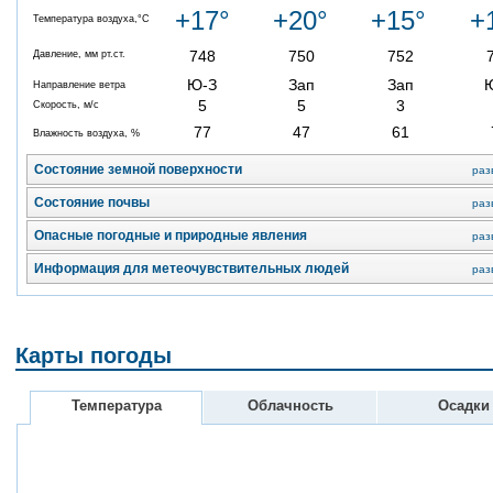
+17°
+20°
+15°
+
Температура воздуха,°C
748
750
752
Давление, мм рт.ст.
Ю-З
Зап
Зап
Направление ветра
5
5
3
Скорость, м/с
77
47
61
Влажность воздуха, %
Состояние земной поверхности
раз
Состояние почвы
раз
Опасные погодные и природные явления
раз
Информация для метеочувствительных людей
раз
Карты погоды
Температура
Облачность
Осадки