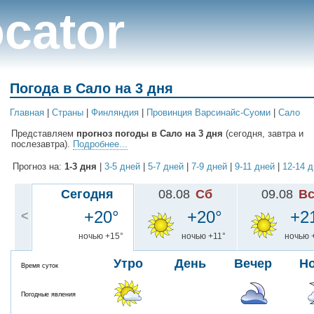
cator
Погода в Сало на 3 дня
Главная
|
Cтраны
|
Финляндия
|
Провинция Варсинайс-Суоми
|
Сало
Представляем
прогноз погоды в Сало на 3 дня
(сегодня, завтра и
послезавтра).
Подробнее...
Прогноз на:
1-3 дня
|
3-5 дней
|
5-7 дней
|
7-9 дней
|
9-11 дней
|
12-14 
Сегодня
08.08
Сб
09.08
В
+20°
+20°
+2
<
ночью +15°
ночью +11°
ночью 
Утро
День
Вечер
Н
Время суток
Погодные явления