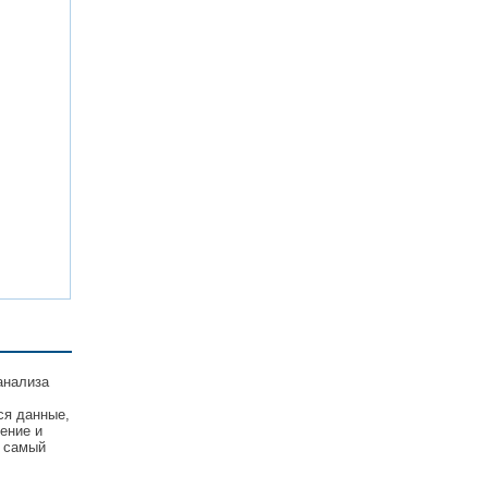
анализа
ся данные,
ение и
е самый