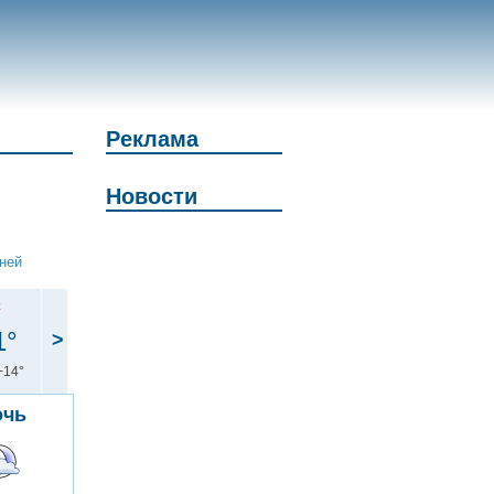
Реклама
Новости
дней
с
1°
>
+14°
очь