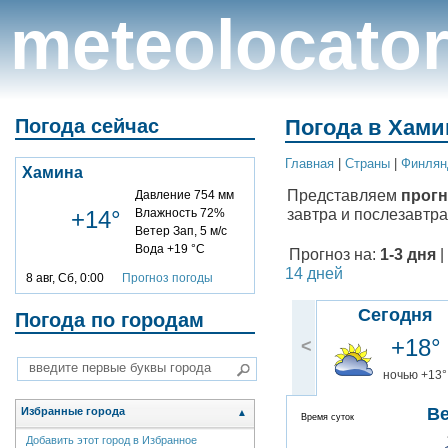
meteolocato
Погода сейчас
Погода в Хами
Главная
|
Cтраны
|
Финлян
Хамина
Представляем
прогн
Давление 754 мм
завтра и послезавтра
+14°
Влажность 72%
Ветер Зап, 5 м/с
Вода +19 °C
Прогноз на:
1-3 дня
|
14 дней
8 авг, Сб, 0:00
Прогноз погоды
Сегодня
Погода по городам
+18°
<
ночью +13°
В
Избранные города
▲
Время суток
Добавить этот город в Избранное