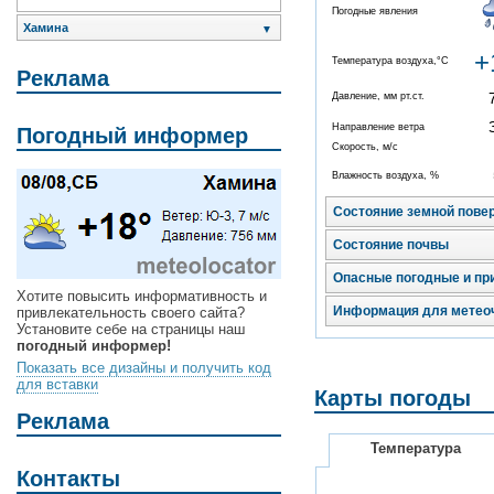
Погодные явления
Хамина
▼
+
Температура воздуха,°C
Реклама
Давление, мм рт.ст.
Направление ветра
Погодный информер
Скорость, м/с
Влажность воздуха, %
Состояние земной пове
Состояние почвы
Опасные погодные и пр
Хотите повысить информативность и
Информация для метео
привлекательность своего сайта?
Установите себе на страницы наш
погодный информер!
Показать все дизайны и получить код
для вставки
Карты погоды
Реклама
Температура
Контакты