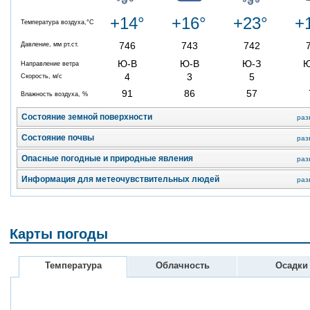
+14°
+16°
+23°
+
Температура воздуха,°C
746
743
742
Давление, мм рт.ст.
Ю-В
Ю-В
Ю-З
Направление ветра
4
3
5
Скорость, м/с
91
86
57
Влажность воздуха, %
Состояние земной поверхности
раз
Состояние почвы
раз
Опасные погодные и природные явления
раз
Информация для метеочувствительных людей
раз
Карты погоды
Температура
Облачность
Осадки