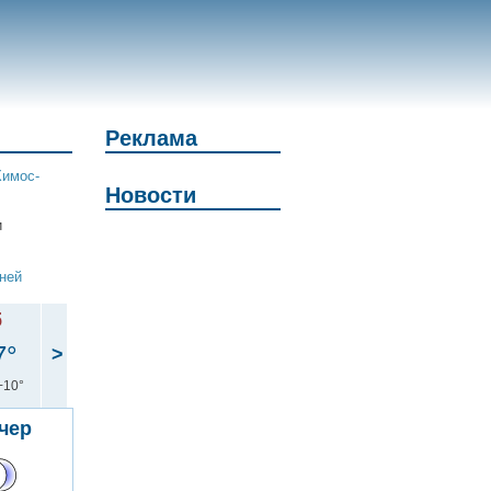
Реклама
Химос-
Новости
и
дней
б
7°
>
+10°
чер