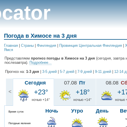
cator
Погода в Химосе на 3 дня
Главная
|
Cтраны
|
Финляндия
|
Провинция Центральная Финляндия
|
Ямся
Представляем
прогноз погоды в Химосе на 3 дня
(сегодня, завтра 
послезавтра).
Подробнее...
Прогноз на:
1-3 дня
|
3-5 дней
|
5-7 дней
|
7-9 дней
|
9-11 дней
|
12-14 
Сегодня
07.08
Пт
08.08
С
+23°
+18°
+1
<
ночью +14°
ночью +14°
ночью 
Ночь
Утро
День
Ве
Время суток
Погодные явления