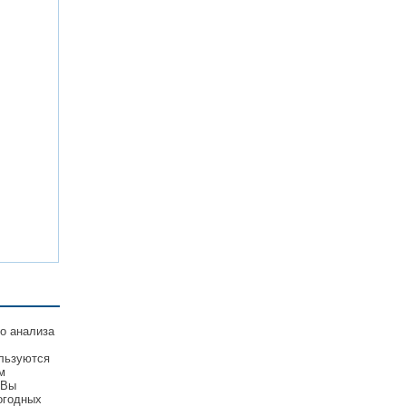
о анализа
ользуются
м
 Вы
огодных