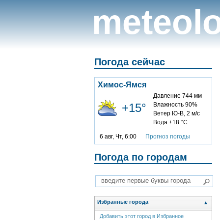
meteolo
Погода сейчас
Химос-Ямся
Давление 744 мм
+15°
Влажность 90%
Ветер Ю-В, 2 м/с
Вода +18 °C
6 авг, Чт, 6:00
Прогноз погоды
Погода по городам
Избранные города
▲
Добавить этот город в Избранное