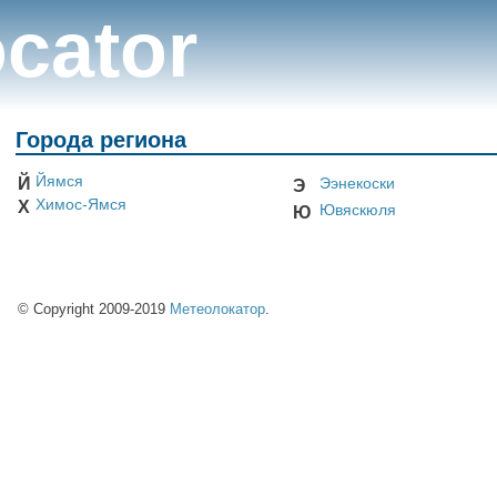
cator
Города региона
Йямся
Й
Ээнекоски
Э
Химос-Ямся
Х
Ювяскюля
Ю
© Copyright 2009-2019
Метеолокатор
.