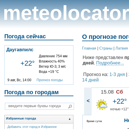
meteolocato
Погода сейчас
О прогнозе по
Главная
|
Cтраны
|
Латвия
Даугавпилс
Давление 754 мм
Ниже представлен
п
+22°
Влажность 40%
дней
.
Подробнее...
Ветер Ю-З, 3 м/с
Вода +19 °C
Прогноз на:
1-3 дня
|
14 дней
9 авг, Вс, 14:00
Прогноз погоды
Погода по городам
15.08
Сб
+22°
<
ночью +12°
Избранные города
▲
Н
Время суток
Добавить этот город в Избранное