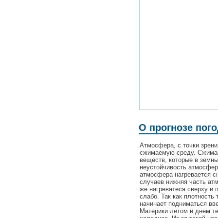
О прогнозе пог
Атмосфера, с точки зрен
сжимаемую среду. Сжимаем
веществ, которые в земн
неустойчивость атмосферы
атмосфера нагревается сн
случаев нижняя часть ат
же нагреватеся сверху и 
слабо. Так как плотность 
начинает подниматься вве
Материки летом и днем те