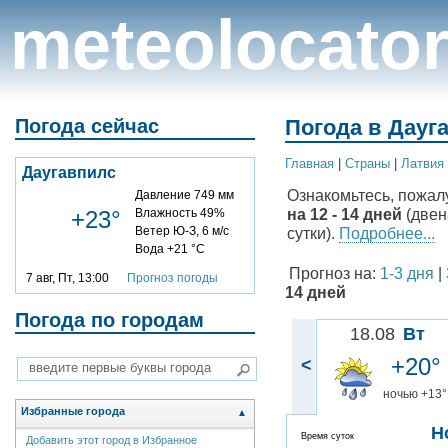
meteolocato
Погода сейчас
Погода в Дауг
Главная
|
Cтраны
|
Латвия
Даугавпилс
Ознакомьтесь, пожал
Давление 749 мм
на 12 - 14 дней
(двен
+23°
Влажность 49%
Ветер Ю-З, 6 м/с
сутки).
Подробнее...
Вода +21 °C
Прогноз на:
1-3 дня
|
7 авг, Пт, 13:00
Прогноз погоды
14 дней
Погода по городам
18.08
Вт
+20°
<
ночью +13°
Избранные города
▲
Н
Время суток
Добавить этот город в Избранное