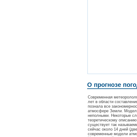
О прогнозе пого
Современная метеорололг
лет в области составлени
познала все закономерно
атмосфере Земли. Модели
неполными. Некоторые с
теоретическому описанию
существует так называемы
сейчас около 14 дней (дв
современные модели атмо