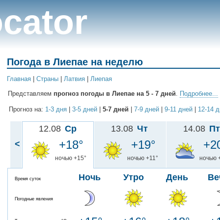
cator
Погода в Лиепае на неделю
Главная
|
Cтраны
|
Латвия
|
Лиепая
Представляем
прогноз погоды в Лиепае на 5 - 7 дней
.
Подробнее...
Прогноз на:
1-3 дня
|
3-5 дней
|
5-7 дней
|
7-9 дней
|
9-11 дней
|
12-14 
12.08
Ср
13.08
Чт
14.08
Пт
+18°
+19°
+2
<
ночью +15°
ночью +11°
ночью 
Ночь
Утро
День
Ве
Время суток
Погодные явления