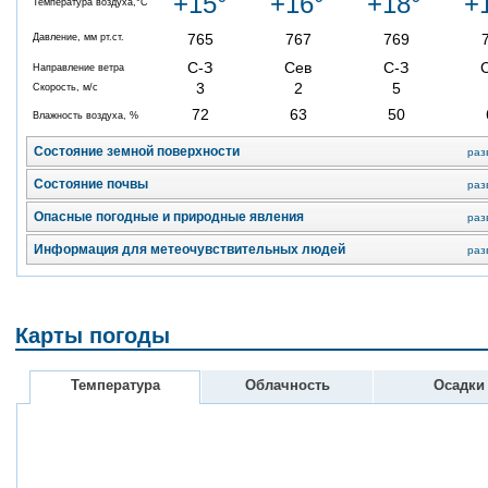
+15°
+16°
+18°
+
Температура воздуха,°C
765
767
769
Давление, мм рт.ст.
С-З
Сев
С-З
Направление ветра
3
2
5
Скорость, м/с
72
63
50
Влажность воздуха, %
Состояние земной поверхности
раз
Состояние почвы
раз
Опасные погодные и природные явления
раз
Информация для метеочувствительных людей
раз
Карты погоды
Температура
Облачность
Осадки