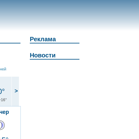
Реклама
Новости
дней
0°
>
+16°
чер