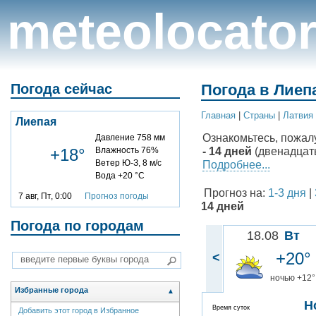
meteolocato
Погода сейчас
Погода в Лиепа
Главная
|
Cтраны
|
Латвия
Лиепая
Ознакомьтесь, пожал
Давление 758 мм
- 14 дней
(двенадцаты
+18°
Влажность 76%
Ветер Ю-З, 8 м/с
Подробнее...
Вода +20 °C
Прогноз на:
1-3 дня
|
7 авг, Пт, 0:00
Прогноз погоды
14 дней
Погода по городам
18.08
Вт
+20°
<
ночью +12°
Избранные города
▲
Н
Время суток
Добавить этот город в Избранное