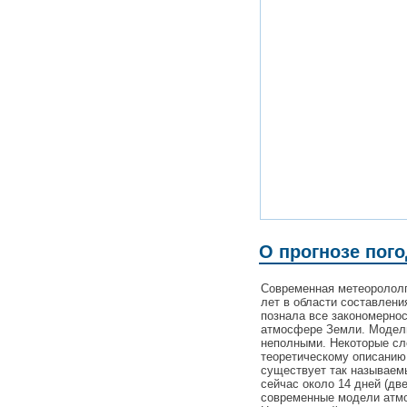
О прогнозе пого
Современная метеорололг
лет в области составлени
познала все закономерно
атмосфере Земли. Модели
неполными. Некоторые с
теоретическому описанию
существует так называемы
сейчас около 14 дней (дв
современные модели атмо